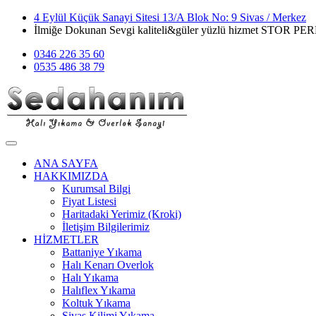
4 Eylül Küçük Sanayi Sitesi 13/A Blok No: 9 Sivas / Merkez
İlmiğe Dokunan Sevgi kaliteli&güler yüzlü hizmet STOR 
0346 226 35 60
0535 486 38 79
ANA SAYFA
HAKKIMIZDA
Kurumsal Bilgi
Fiyat Listesi
Haritadaki Yerimiz (Kroki)
İletişim Bilgilerimiz
HİZMETLER
Battaniye Yıkama
Halı Kenarı Overlok
Halı Yıkama
Halıflex Yıkama
Koltuk Yıkama
Sivas Kilimi Yıkama