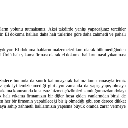
arın yolunu tutmalısınız. Aksi takdirde yanlış yapacağınız tercihler
ir. El dokuma halıları daha halı türlerine göre daha zahmetli ve pahalı
 yıkıyor. El dokuma halıların malzemeleri tam olarak bilinmediğinden
Ali Ünlü halı yıkama firması olarak el dokuma halıların nasıl yıkanması
 Sadece bununla da sınırlı kalınmayarak halınız tam manasıyla temiz
ınız çok iyi temizlenmediği gibi aynı zamanda da yapış yapış olmaya
halı yıkama konusunda kusursuz hizmet çözümleri sunduğumuzdan dolayı
lik halı yıkama firmamızın bir diğer hoşa giden yanlarından birisi de
n her bir firmanın yapabileceği bir iş olmadığı gibi son derece dikkat
maya sahip zahmetli halılarınızın yapısına büyük oranda zarar vermeye