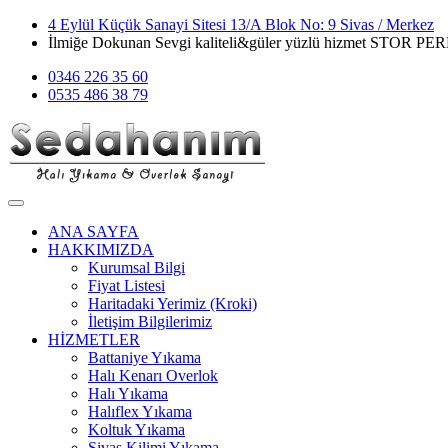
4 Eylül Küçük Sanayi Sitesi 13/A Blok No: 9 Sivas / Merkez
İlmiğe Dokunan Sevgi kaliteli&güler yüzlü hizmet STOR 
0346 226 35 60
0535 486 38 79
ANA SAYFA
HAKKIMIZDA
Kurumsal Bilgi
Fiyat Listesi
Haritadaki Yerimiz (Kroki)
İletişim Bilgilerimiz
HİZMETLER
Battaniye Yıkama
Halı Kenarı Overlok
Halı Yıkama
Halıflex Yıkama
Koltuk Yıkama
Sivas Kilimi Yıkama