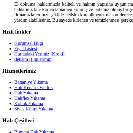
El dokuma halılarınızda kaliteli ve halının yapısına uygun m
halılarınız bile kirden tamamen arınmış ve tertemiz olmuş bir ş
firmamızla en hızlı şekilde iletişim kurabilmeniz de son dere
yardım alabilirsiniz. Bu sayede kirlenen ve temizlenmesi gerek
Hızlı linkler
Kurumsal Bilgi
Fiyat Listesi
Haritadaki Yerimiz (Kroki)
İletişim Bilgilerimiz
Hizmetlerimiz
Battaniye Yıkama
Halı Kenarı Overlok
Halı Yıkama
Halıflex Yıkama
Koltuk Yıkama
Sivas Kilimi Yıkama
Halı Çeşitleri
Bünyan Halı Yıkama