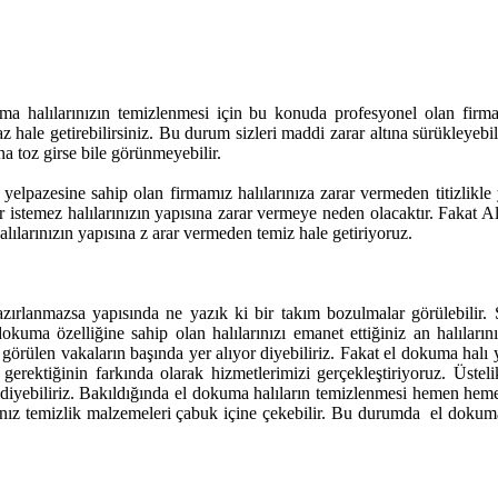
ma halılarınızın temizlenmesi için bu konuda profesyonel olan firmal
 hale getirebilirsiniz. Bu durum sizleri maddi zarar altına sürükleyebil
ına toz girse bile görünmeyebilir.
elpazesine sahip olan firmamız halılarınıza zarar vermeden titizlikle
ter istemez halılarınızın yapısına zarar vermeye neden olacaktır. Fakat 
lılarınızın yapısına z arar vermeden temiz hale getiriyoruz.
zırlanmazsa yapısında ne yazık ki bir takım bozulmalar görülebilir.
kuma özelliğine sahip olan halılarınızı emanet ettiğiniz an halılar
sık görülen vakaların başında yer alıyor diyebiliriz. Fakat el dokuma 
ı gerektiğinin farkında olarak hizmetlerimizi gerçekleştiriyoruz. Üste
 diyebiliriz. Bakıldığında el dokuma halıların temizlenmesi hemen heme
cağınız temizlik malzemeleri çabuk içine çekebilir. Bu durumda el doku