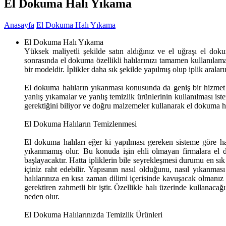
El Dokuma Halı Yıkama
Anasayfa
El Dokuma Halı Yıkama
El Dokuma Halı Yıkama
Yüksek maliyetli şekilde satın aldığınız ve el uğraşı el doku
sonrasında el dokuma özellikli halılarınızı tamamen kullanılamaz
bir modeldir. İplikler daha sık şekilde yapılmış olup iplik aralar
El dokuma halıların yıkanması konusunda da geniş bir hizmet y
yanlış yıkamalar ve yanlış temizlik ürünlerinin kullanılması is
gerektiğini biliyor ve doğru malzemeler kullanarak el dokuma ha
El Dokuma Halıların Temizlenmesi
El dokuma halıları eğer ki yapılması gereken sisteme göre ha
yıkanmamış olur. Bu konuda işin ehli olmayan firmalara el do
başlayacaktır. Hatta ipliklerin bile seyrekleşmesi durumu en 
içiniz raht edebilir. Yapısının nasıl olduğunu, nasıl yıkanmas
halılarınıza en kısa zaman dilimi içerisinde kavuşacak olmanız
gerektiren zahmetli bir iştir. Özellikle halı üzerinde kullana
neden olur.
El Dokuma Halılarınızda Temizlik Ürünleri