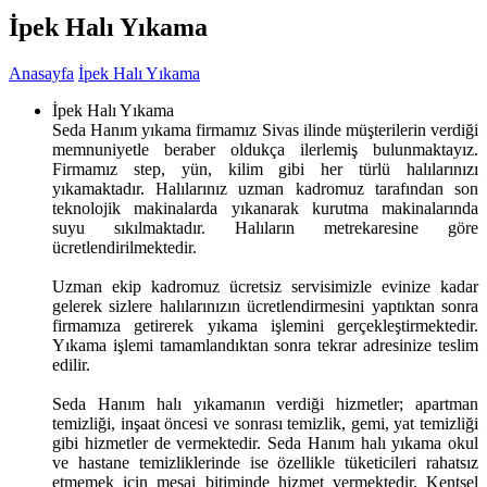
İpek Halı Yıkama
Anasayfa
İpek Halı Yıkama
İpek Halı Yıkama
Seda Hanım yıkama firmamız Sivas ilinde müşterilerin verdiği
memnuniyetle beraber oldukça ilerlemiş bulunmaktayız.
Firmamız step, yün, kilim gibi her türlü halılarınızı
yıkamaktadır. Halılarınız uzman kadromuz tarafından son
teknolojik makinalarda yıkanarak kurutma makinalarında
suyu sıkılmaktadır. Halıların metrekaresine göre
ücretlendirilmektedir.
Uzman ekip kadromuz ücretsiz servisimizle evinize kadar
gelerek sizlere halılarınızın ücretlendirmesini yaptıktan sonra
firmamıza getirerek yıkama işlemini gerçekleştirmektedir.
Yıkama işlemi tamamlandıktan sonra tekrar adresinize teslim
edilir.
Seda Hanım halı yıkamanın verdiği hizmetler; apartman
temizliği, inşaat öncesi ve sonrası temizlik, gemi, yat temizliği
gibi hizmetler de vermektedir. Seda Hanım halı yıkama okul
ve hastane temizliklerinde ise özellikle tüketicileri rahatsız
etmemek için mesai bitiminde hizmet vermektedir. Kentsel