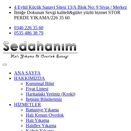
4 Eylül Küçük Sanayi Sitesi 13/A Blok No: 9 Sivas / Merkez
İlmiğe Dokunan Sevgi kaliteli&güler yüzlü hizmet STOR
PERDE YIKAMA/226 35 60
0346 226 35 60
0535 486 38 79
ANA SAYFA
HAKKIMIZDA
Kurumsal Bilgi
Fiyat Listesi
Haritadaki Yerimiz (Kroki)
İletişim Bilgilerimiz
HİZMETLER
Battaniye Yıkama
Halı Kenarı Overlok
Halı Yıkama
Halıflex Yıkama
Koltuk Yıkama